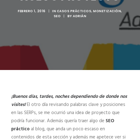
FEBRERO 1, 2016
|
IN
CASOS PRÁCTICOS
,
MONETIZACIÓN
,
SEO
|
BY
ADRIÁN
¡Buenos días, tardes, noches dependiendo de donde nos
visites!
El otro día revisando palabras clave y posiciones
en las SERPs, se me ocurrió una idea de proyecto que
podría funcionar. Además quería traer algo de
SEO
práctico
al blog, que anda un poco escaso en
contenidos de esta sección y además me apetece ver si