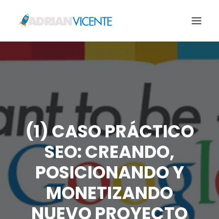
ACERCA DE
HERRAMIENTAS QUE UTILIZO
LO QUE HAGO
BLOG
(1) CASO PRÁCTICO
CONTACTO
SEO: CREANDO,
SEARCH
POSICIONANDO Y
MONETIZANDO
NUEVO PROYECTO