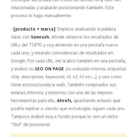
conseguir autoridad con estas, las demás long tails van
relacionadas y acabarán posicionando también. Este
proceso lo hago manualmente.
–
[producto + marca]
: Empiezo analizando la palabra
clave con
Semrush
, dónde observo los resultados de
URLs del TOP10 y voy abriendo en una pestaña nueva
cada uno, y mirando coincidencias de resultados en
Google. Por cada URL, me la abro también en una pestaña,
y analizo su
SEO ON PAGE
(su enlazado interno, etiquetas
title, description, keywords, h1
,
h2, h3 etc…)
, y veo como
tiene esctructurada la web. También compruebo sus
enlaces internos y externos con una de las mejores
herramientas para ello,
Ahrefs,
apuntando enlaces que
podría replicar o viendo que estrategías siguen cada uno.
Tampoco analicé muy a fondo porque lo veo un nicho
“fácil” de posicionar.