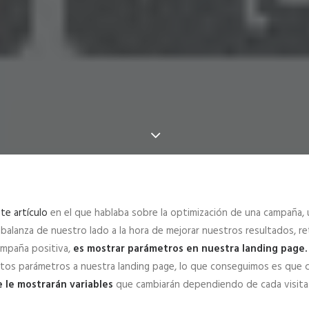
te artículo
en el que hablaba sobre la optimización de una campaña, 
 balanza de nuestro lado a la hora de mejorar nuestros resultados, re
ampaña positiva,
es mostrar parámetros en nuestra landing page.
stos parámetros a nuestra landing page, lo que conseguimos es que 
e le mostrarán variables
que cambiarán dependiendo de cada visita