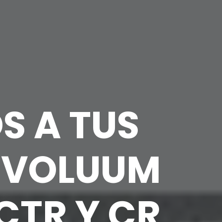
S A TUS
N VOLUUM
CTR Y CR