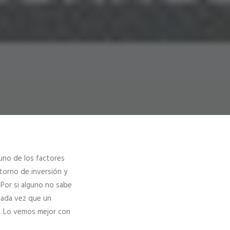
uno de los factores
torno de inversión y
Por si alguno no sabe
cada vez que un
. Lo vemos mejor con