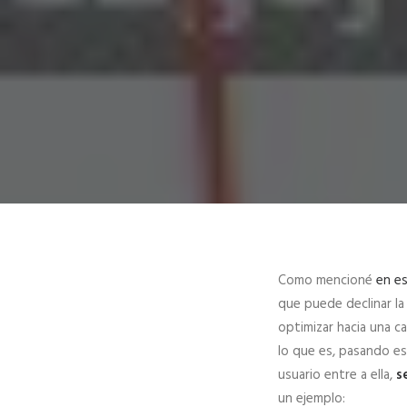
Como mencioné
en es
que puede declinar la
optimizar hacia una c
lo que es, pasando e
usuario entre a ella,
s
un ejemplo: